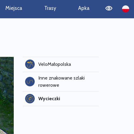
Miejsca
Trasy
Apka
VeloMałopolska
Inne znakowane szlaki
rowerowe
Wycieczki