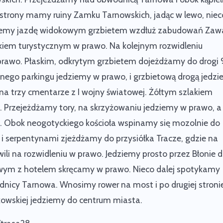
j strony mamy
ruiny Zamku Tarnowskich
, jadąc w lewo, niec
emy jazdę widokowym grzbietem wzdłuż zabudowań Zaw
kiem turystycznym w prawo. Na kolejnym rozwidleniu
prawo. Płaskim, odkrytym grzbietem dojeżdżamy do drogi 
eśnego parkingu jedziemy w prawo, i grzbietową drogą jedz
 na trzy
cmentarze z I wojny światowej
. Żółtym szlakiem
. Przejeżdżamy tory, na skrzyżowaniu jedziemy w prawo, a
. Obok neogotyckiego kościoła wspinamy się mozolnie do
 i serpentynami zjeżdżamy do przysiółka Tracze, gdzie na
wili na rozwidleniu w prawo. Jedziemy prosto przez Błonie 
wym z hotelem
skręcamy w prawo. Nieco dalej spotykamy
nicy Tarnowa. Wnosimy rower na most i po drugiej stroni
kowskiej jedziemy do centrum miasta.