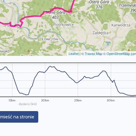
Leaflet
|
© Traseo Map
© OpenStreetMap cont
15km
20km
25km
30km
dystans (km)
mieść na stronie