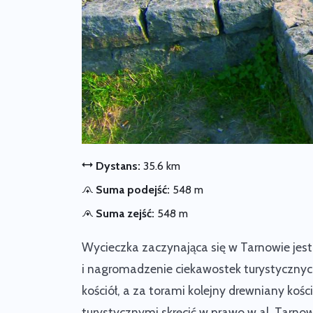
Dystans:
35.6 km
Suma podejść:
548 m
Suma zejść:
548 m
Wycieczka zaczynająca się w
Tarnowie
jest
i nagromadzenie ciekawostek turystycznyc
kościół
, a za torami kolejny drewniany kości
turystycznymi skręcić w prawo w al. Tarno