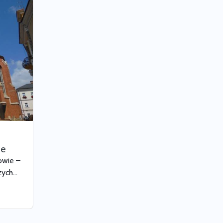
ie
owie –
ch...