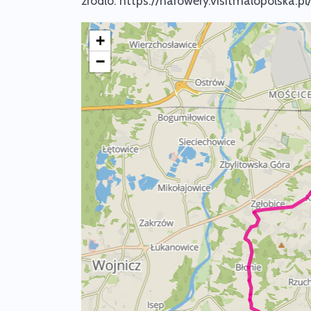
źródło: https://narowery.visitmalopolska.pl
+
−