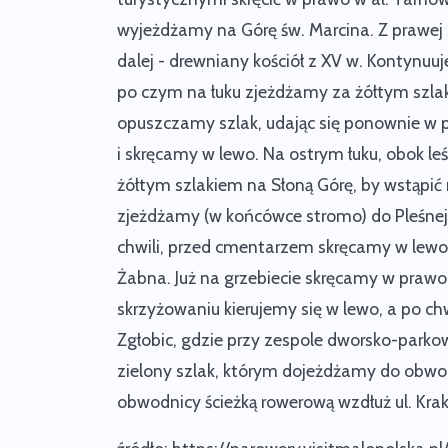
wyjeżdżamy na Górę św. Marcina. Z prawe
dalej -
drewniany kościół z XV w.
Kontynuuj
po czym na łuku zjeżdżamy za żółtym szla
opuszczamy szlak, udając się ponownie w 
i skręcamy w lewo. Na ostrym łuku, obok l
żółtym szlakiem na Słoną Górę, by wstąpić
zjeżdżamy (w końcówce stromo) do Pleśnej
chwili, przed cmentarzem skręcamy w lewo
Żabna. Już na grzebiecie skręcamy w prawo
skrzyżowaniu kierujemy się w lewo, a po ch
Zgłobic, gdzie przy
zespole dworsko-parko
zielony szlak, którym dojeżdżamy do obwod
obwodnicy ścieżką rowerową wzdłuż ul. Kra