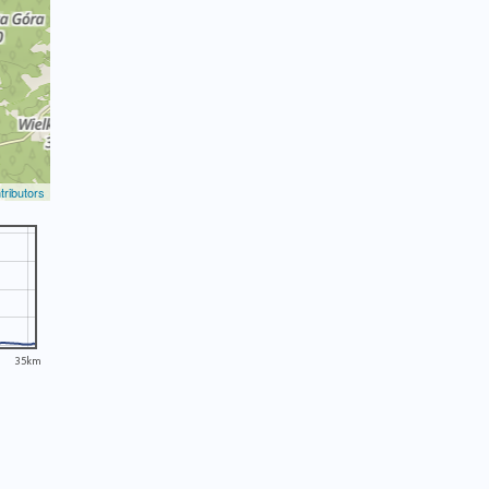
ributors
35km