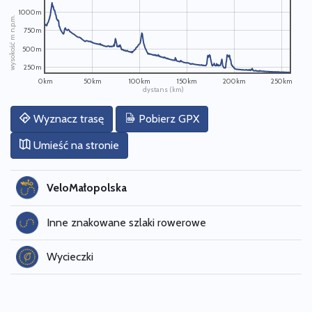
1000m
wysokość m n.p.m.
750m
500m
250m
0km
50km
100km
150km
200km
250km
dystans (km)
Wyznacz trasę
Pobierz GPX
Umieść na stronie
VeloMałopolska
Inne znakowane szlaki rowerowe
Wycieczki