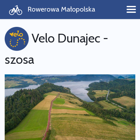
Rowerowa Małopolska
Velo Dunajec -
szosa