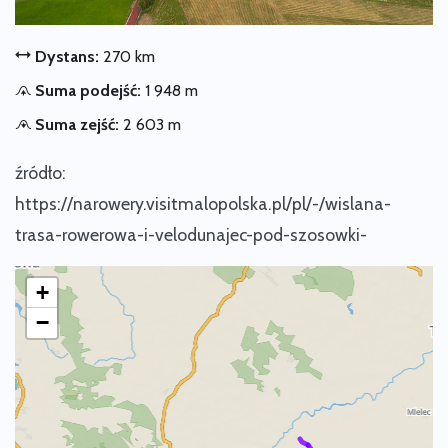
Dystans:
270 km
Suma podejść:
1 948 m
Suma zejść:
2 603 m
źródło:
https://narowery.visitmalopolska.pl/pl/-/wislana-
trasa-rowerowa-i-velodunajec-pod-szosowki-
+
−