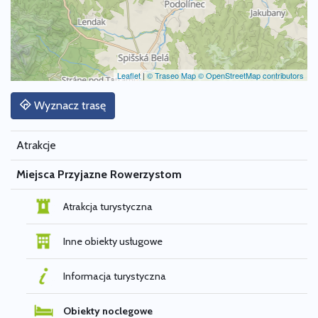
Leaflet
|
© Traseo Map
© OpenStreetMap contributors
Wyznacz trasę
Atrakcje
Miejsca Przyjazne Rowerzystom
Atrakcja turystyczna
Inne obiekty usługowe
Informacja turystyczna
Obiekty noclegowe