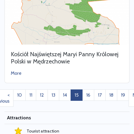
Kościół Najświętszej Maryi Panny Królowej
Polski w Mędrzechowie
More
<
10
11
12
13
14
15
16
17
18
19
vious
Attractions
Tourist attraction