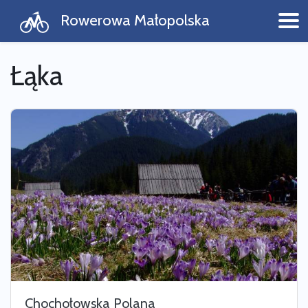
Rowerowa Małopolska
Łąka
Chochołowska Polana