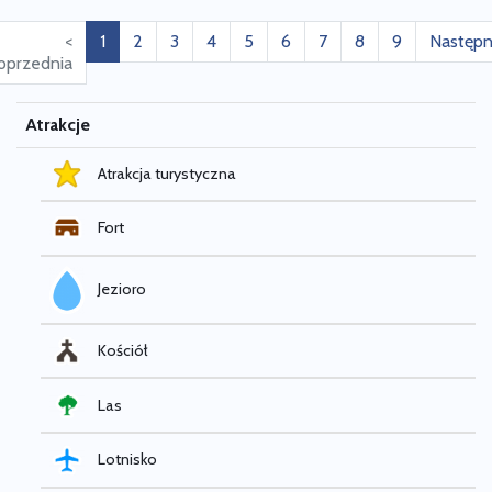
<
1
2
3
4
5
6
7
8
9
Następn
oprzednia
Atrakcje
Atrakcja turystyczna
Fort
Jezioro
Kościół
Las
Lotnisko