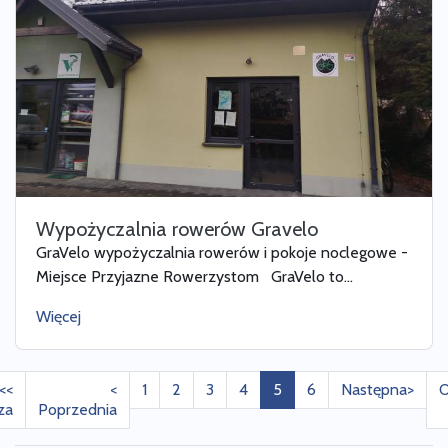
Wypożyczalnia rowerów Gravelo
GraVelo wypożyczalnia rowerów i pokoje noclegowe -
Miejsce Przyjazne Rowerzystom GraVelo to...
Więcej
<<
<
1
2
3
4
5
6
Następna>
O
za
Poprzednia