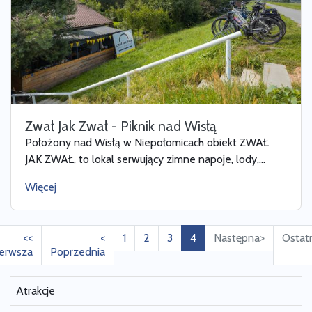
Zwał Jak Zwał - Piknik nad Wisłą
Położony nad Wisłą w Niepołomicach obiekt ZWAŁ
JAK ZWAŁ, to lokal serwujący zimne napoje, lody,...
Więcej
<<
<
1
2
3
4
Następna>
Ostat
erwsza
Poprzednia
Atrakcje