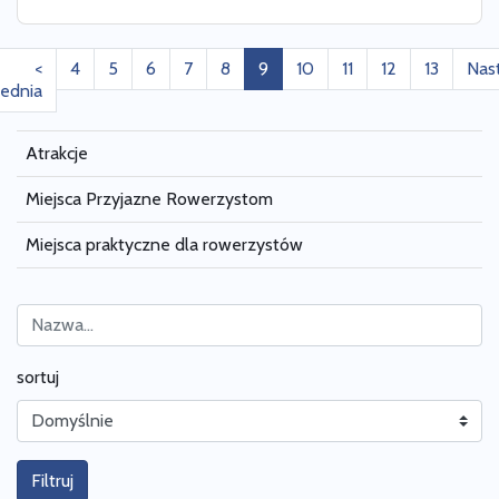
<
4
5
6
7
8
9
10
11
12
13
Nas
ednia
Atrakcje
Miejsca Przyjazne Rowerzystom
Miejsca praktyczne dla rowerzystów
sortuj
Filtruj