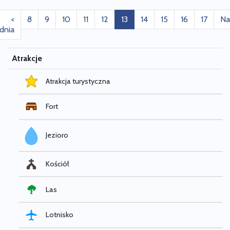
<
8
9
10
11
12
13
14
15
16
17
Na
dnia
Atrakcje
Atrakcja turystyczna
Fort
Jezioro
Kościół
Las
Lotnisko