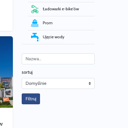
Ładowarki e-bike'ów
Prom
Ujęcie wody
sortuj
Filtruj
ow