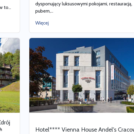
dysponujący luksusowymi pokojami, restauracją,
 to...
pubem,...
Więcej
Zdrój
Hotel**** Vienna House Andel's Crac
ch